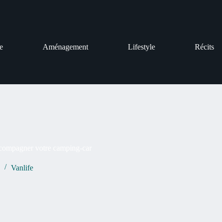
e
Aménagement
Lifestyle
Récits
 accompagner votre camping-car
Vanlife