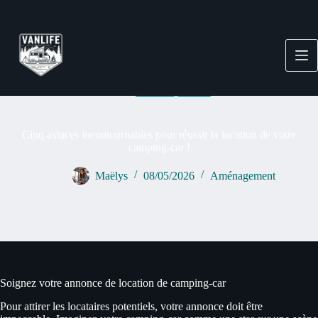
Passer
au
contenu
Aménagement
Cinq astuces incontournables pour réussir la location de votre
camping-car !
Maëlys
08/05/2026
Aménagement
Soignez votre annonce de location de camping-car
Pour attirer les locataires potentiels, votre annonce doit être