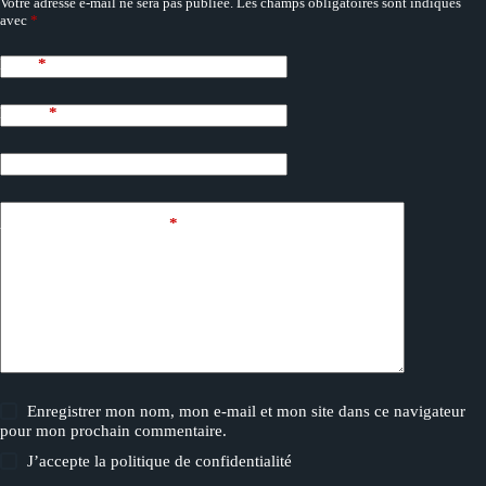
Votre adresse e-mail ne sera pas publiée.
Les champs obligatoires sont indiqués
avec
*
Nom
*
E-mail
*
Site web
Ajouter un commentaire
*
Enregistrer mon nom, mon e-mail et mon site dans ce navigateur
pour mon prochain commentaire.
J’accepte la
politique de confidentialité