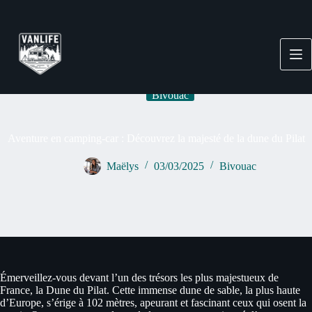
Passer
au
contenu
Bivouac
Aventure en camping-car : Découvrez la majesté de la dune du Pilat
Maëlys
03/03/2025
Bivouac
Émerveillez-vous devant l’un des trésors les plus majestueux de
France, la Dune du Pilat. Cette immense dune de sable, la plus haute
d’Europe, s’érige à 102 mètres, apeurant et fascinant ceux qui osent la