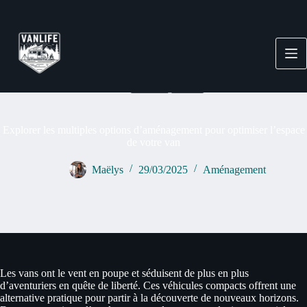
Passer
au
contenu
Aménagement
Explorer les multiples options d’aménagement pour optimiser l’espace
de votre van
Maëlys
29/03/2025
Aménagement
Les vans ont le vent en poupe et séduisent de plus en plus
d’aventuriers en quête de liberté. Ces véhicules compacts offrent une
alternative pratique pour partir à la découverte de nouveaux horizons.