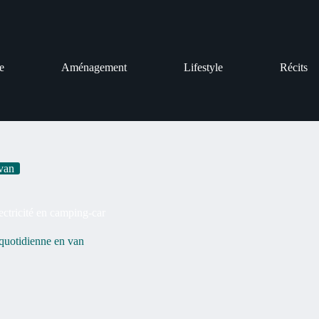
e
Aménagement
Lifestyle
Récits
 van
ctricité en camping-car
quotidienne en van